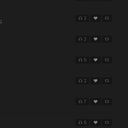
2
G
2
5
2
7
5