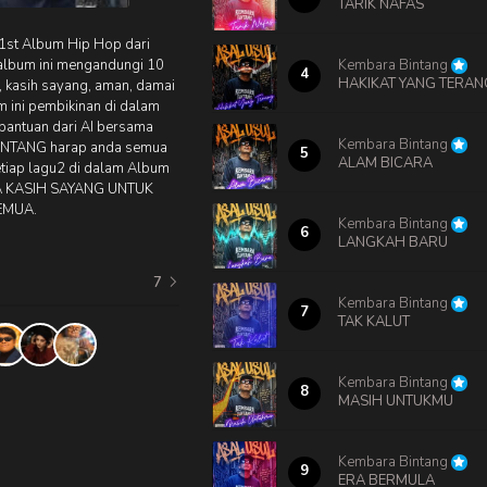
TARIK NAFAS
1st Album Hip Hop dari
lbum ini mengandungi 10
Kembara Bintang
4
HAKIKAT YANG TERAN
, kasih sayang, aman, damai
um ini pembikinan di dalam
bantuan dari AI bersama
Kembara Bintang
INTANG harap anda semua
5
ALAM BICARA
etiap lagu2 di dalam Album
A KASIH SAYANG UNTUK
EMUA.
Kembara Bintang
6
LANGKAH BARU
7
Kembara Bintang
7
TAK KALUT
Kembara Bintang
8
MASIH UNTUKMU
Kembara Bintang
9
ERA BERMULA