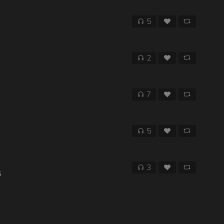
5
2
7
5
3
G