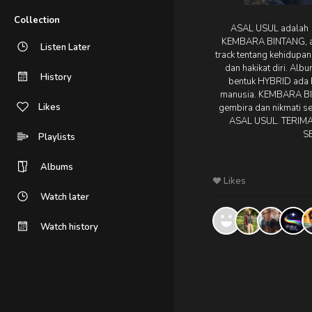
Collection
ASAL USUL adalah 
KEMBARA BINTANG, a
Listen Later
track tentang kehidupan
dan hakikat diri. Alb
History
bentuk HYBRID ada 
manusia. KEMBARA B
Likes
gembira dan nikmati s
ASAL USUL. TERIM
S
Playlists
Albums
Likes
Watch later
Watch history