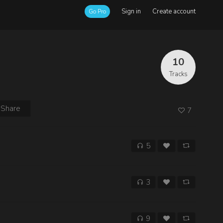
Sign in
Create account
Go Pro
10
Tracks
Share
7
5
3
9