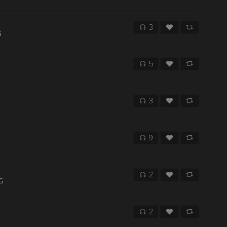
3
G
5
3
9
2
G
2